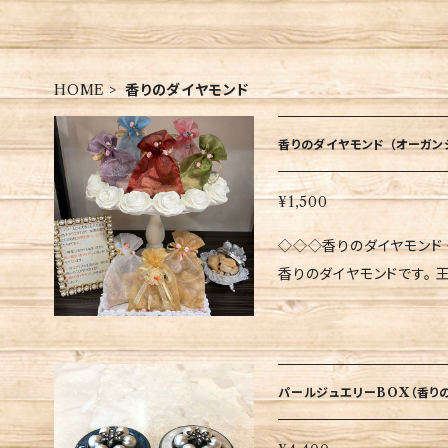
HOME
香りのダイヤモンド
香りのダイヤモンド （オーガン
¥1,500
◇◇◇香りのダイヤモンド ◇◇◇ 光沢のあるオーガ
香りのダイヤモンドです。
モンド」をドバイの老舗生産者
せを運ぶとも言われ、空間
ング・寝室に飾ったり、オ
つりさげる事も可能です。
パールジュエリーBOX（香りの
れています♡♡ ▼オーガンジー巾着 縦約11cm・横約9.5㎝ ▼オー
ガンジーのお色は黄色のみ