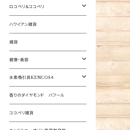
ロコペリ＆ココペリ
ロコペリ
ハワイアン雑貨
ココペリ
雑貨
健康・美容
酵素ドリンク
水素吸引具KENCOS４
KAZASU(非接触型温度計＆自動セン
本体と専用電解液のセット
香りのダイヤモンド バフール
サー消毒）
専用電解液
ココペリ雑貨
ミラブル