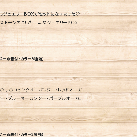
他デザインも販売中です） 〇￥2,200(税
ルジュエリーBOXがセットになりました♡
ホワイト 〇￥1,650（税込・送料別）にて、
・ブルー・パープル ！！！ATTENTIO
ットになったお得な商品です。 王族やセレブ
たる場所等に置きますと、退色し縮小する場合
ヤモンドをドバイの老舗生産者から特別に
ださい。 ★長期間ご使用されると、色が退色
ございます。その際は、表面を削って再度ご使
に、大切な方へのプレゼントにも喜ばれていま
ジー巾着付・カラー5種類）
ワイトとブルーがあります。どちらかのお色を
◇◇◇ （ピンクオーガンジー・レッドオーガ
00(税込・送料別）にて、イエロー・ホワイ
ジー・ブルーオーガンジー・パープルオーガン
送料別）にて、ピンク・レッド・グリーン・ブル
光沢のあるオーガンジーに入った、香りのダイ
100（税込・送料別）にて、イエロー.
レブ御用達の最高級香りのダイヤモンドをドバ
直射日光の当たる場所等に置きますと、退色し
ます。 香りが幸せを運ぶとも
のでご注意ください。 ★長期間ご使用され
れる力もあります。 玄関やリビング・寝室に
薄くなる場合がございます。その際は、表面を
ジー巾着付・カラー2種類）