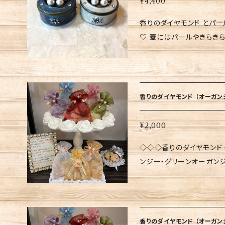
¥4,400
個入り） （オーガンジーの
香りのダイヤモンド とパー
込・送料別）にて、イエロー・
♡ 蓋にはパールやきらきらストーンのついた上品なジュエリーBOX
ピンク・レッド・グリーン
と、香りのダイヤモンドがセ
N！！！ ★直射日光の当
御用達の最高級香りのダイ
がございますのでご注意く
仕入れております。 香りが幸せを運ぶとも言われ、空間を浄化してくれ
し、香りが薄くなる場合が
る力もあります。 ご自身
用ください。
香りのダイヤモンド （オーガン
す♡♡ ▼ジュエリーBOX サイズ：（蓋をした状態）横約5.5㎝ 高さ
約3.8㎝ ▼お色はオフホ
¥2,000
お選びください。 ▼香りのダイヤモンドはオーガンジー巾着タイプも販
◇◇◇香りのダイヤモンド 
売しております。 ￥2,2
ンジー・グリーンオーガン
ト. ￥1,650（税込・
ジー バフール３個入） 
ー・パープル. ￥1,
ヤモンドです。 王族やセ
〜ATTENTION〜 ★
イの老舗生産者から特別に仕入れており
縮小する場合がございます
言われ、空間を浄化してく
ると、色が退色し、香りが
香りのダイヤモンド （オーガン