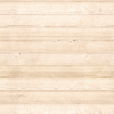
ております。 香りが幸せを運ぶとも言われ、空間を浄化してくれる力も
場合がございます。その際
あります。 ご自身に、大
▼小物入れ サイズ：（蓋を
入れ一部分にブルーorレ
びください。 ▼香りのダイヤモンドはオーガンジー巾着タイプも販売し
ております。 ￥2,20
￥1,650（税込・送料別
プル. ￥1,100（
ENTION〜 ★直射日
る場合がございますのでご
が退色し、香りが薄くなる
度ご使用ください。