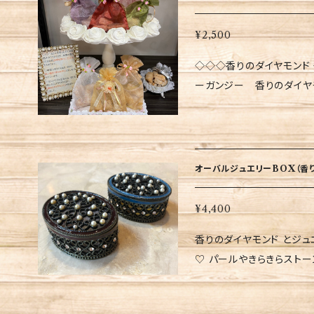
飾ったり、オーガンジーは
削って再度ご使用ください
も可能です。 ご自身に、
¥2,500
♡ ▼オーガンジー巾着 縦約１３cm・横約10㎝ ▼オーガンジーのお
◇◇◇香りのダイヤモンド 
色は、ピンク・レッド・グリ
ーガンジー 香りのダイヤ
（香りのダイヤモンド３個入り
った、香りのダイヤモンド
エロー・ホワイトも販売して
をドバイの老舗生産者から特別に仕
日光の当たる場所等に置き
ぶとも言われ、空間を浄化し
でご注意ください。 ★長
室に飾ったり、オーガンジ
なる場合がございます。そ
オーバルジュエリーBOX（香り
る事も可能です。 ご自身
す♡♡ ▼オーガンジー巾着 縦約13cm・横約１０㎝ ▼オーガンジー
¥4,400
のお色は、ホワイトorイエロ
香りのダイヤモンド とジ
込・送料別）にて、ピンク・
♡ パールやきらきらストーンがちりばめられたジュエリーBOXと、香り
て おります。 〜
のダイヤモンドがセットに
の当たる場所等に置きます
の最高級香りのダイヤモン
注意ください。 ★長期間