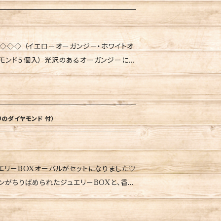
巾着タイプになっていますので、つりさげる事
。
大切な方へのプレゼントにも喜ばれています♡
◇◇◇ （イエローオーガンジー・ホワイトオ
ーン・ブルー・パープルからお選びください。
モンド５個入） 光沢のあるオーガンジーに入
） 他に￥2,200(税込・送料別）にて、イ
です。 王族やセレブ御用達の最高級バフール
おります。 〜ATTENTION〜 ★直射
入れております。 香りが幸せを運
ますと、退色し縮小する場合がございますの
てくれる力もあります。 玄関やリビング・寝
期間ご使用されると、色が退色し、香りが薄く
ーは巾着タイプになっていますので、つりさげ
の際は、表面を削って再度ご使用ください。
のダイヤモンド 付）
に、大切な方へのプレゼントにも喜ばれていま
ーからお選びください。 他に￥1,650(税
ュエリーBOXオーバルがセットになりました♡
レッド・グリーン・ブルー・パープルも販売し
ATTENTION〜 ★直射日光
なったお得な商品です。 王族やセレブ御用達
と、退色し縮小する場合がございますのでご
ドをドバイの老舗生産者から特別に仕入れ
ご使用されると、色が退色し、香りが薄くなる