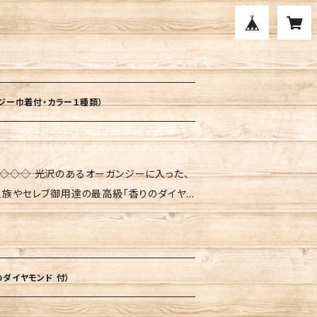
ジー巾着付・カラー１種類）
ンジーに入った、
 王族やセレブ御用達の最高級「香りのダイヤ
から特別に仕入れております。 香りが幸
を浄化してくれる力もあります。 玄関やリビ
ーガンジーは巾着タイプになっていますので、
 ご自身に、大切な方へのプレゼントにも喜ば
ダイヤモンド 付）
になります。（香りのダイヤモンド小サイズ3