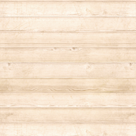
は、表面を削って再度ご使用ください。
切な方へのプレゼントにも喜ばれています♡♡
した状態）横約6.7㎝ 高さ約3㎝ ▼小物
ッドの装飾があります。どちらかのお色をお選
0(税込・送料別）にて、イエロー・ホワイト.
）にて、ピンク・レッド・グリーン・ブルー・パー
税込・送料別）にて、イエロー. 〜ATT
光の当たる場所等に置きますと、退色し縮小す
注意ください。 ★長期間ご使用されると、色
場合がございます。その際は、表面を削って再